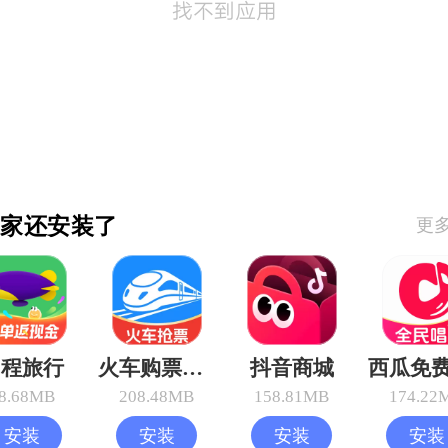
大家还安装了
更
同程旅行
火车购票助手
抖音商城
8.68MB
208.48MB
158.81MB
174.22
安装
安装
安装
安装