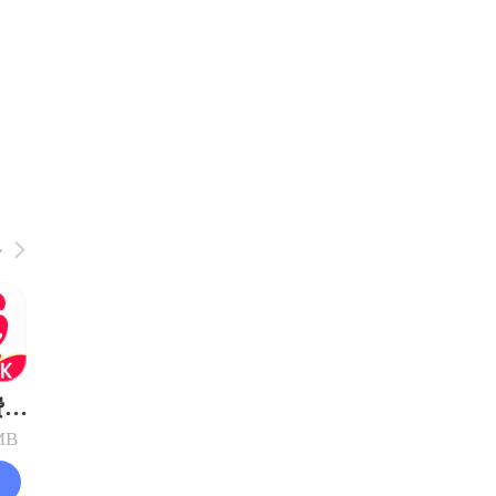
多
西瓜免费唱K
MB