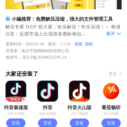
小编推荐：免费解压压缩，强大的文件管理工具
解压专家 DZIP 祝大家，快乐解压！快乐压缩！～ 敬请
展开
注意：近期市场上出现很多图标相似...
更新时间：2026-07-09
版本：3.2.24
权限
隐私
|
开发者：南京宇甜网络科技有限公司
核准号 ：苏ICP备2020065435号-2A
大家还安装了
更多
抖音极速版
抖音
抖音火山版
番茄畅听
194.53MB
340.82MB
332.58MB
99.92MB
安装
安装
安装
安装