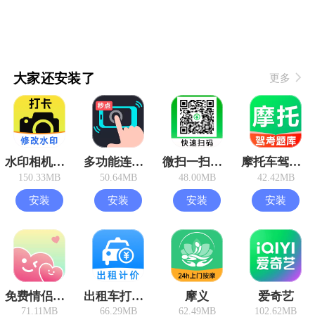
大家还安装了
更多
水印相机打卡版
多功能连点器
微扫一扫查二维码
摩托车驾考过关
150.33MB
50.64MB
48.00MB
42.42MB
安装
安装
安装
安装
免费情侣手机定位
出租车打表助手
摩义
爱奇艺
71.11MB
66.29MB
62.49MB
102.62MB