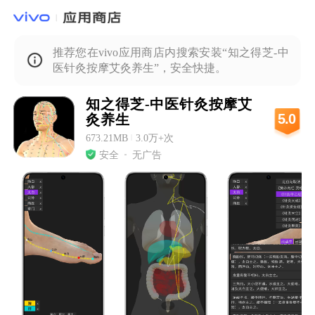
推荐您在vivo应用商店内搜索安装“知之得芝-中
医针灸按摩艾灸养生”，安全快捷。
知之得芝-中医针灸按摩艾
5.0
灸养生
673.21MB
|
3.0万+次
安全
无广告