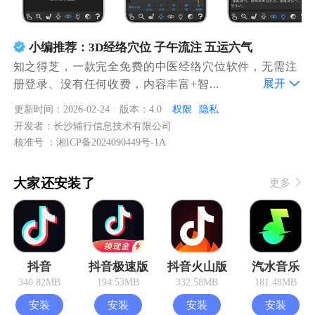
小编推荐：3D经络穴位 子午流注 五运六气
知之得芝，一款完全免费的中医经络穴位软件，无需注
展开
册登录、没有任何收费，内容丰富+智...
更新时间：2026-02-24
版本：4.0
权限
隐私
|
开发者：长沙辅行信息技术有限公司
核准号 ：湘ICP备2024090449号-1A
大家还安装了
更多
抖音
抖音极速版
抖音火山版
汽水音乐
340.82MB
194.53MB
332.58MB
181.48MB
安装
安装
安装
安装