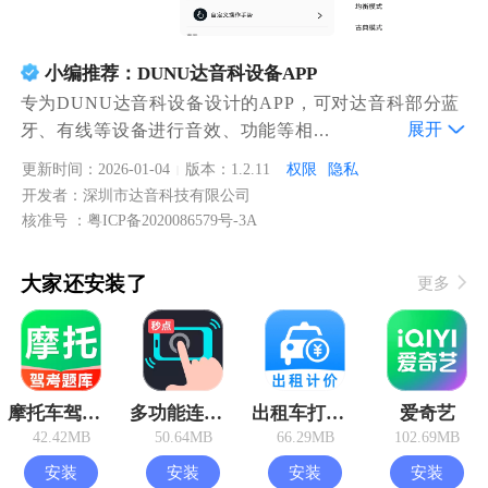
小编推荐：DUNU达音科设备APP
专为DUNU达音科设备设计的APP，可对达音科部分蓝
展开
牙、有线等设备进行音效、功能等相...
更新时间：2026-01-04
版本：1.2.11
权限
隐私
|
开发者：深圳市达音科技有限公司
核准号 ：粤ICP备2020086579号-3A
大家还安装了
更多
摩托车驾考过关
多功能连点器
出租车打表助手
爱奇艺
42.42MB
50.64MB
66.29MB
102.69MB
安装
安装
安装
安装