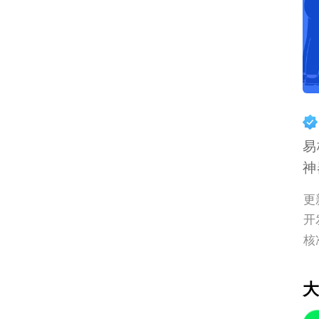
易
神
更
开
核