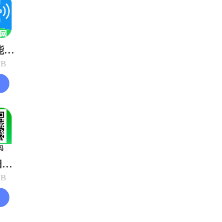
WiFi万能钥钥免费连
MB
微扫一扫查二维码
MB