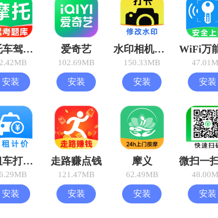
摩托车驾考过关
爱奇艺
水印相机打卡版
2.42MB
102.69MB
150.33MB
47.01
安装
安装
安装
安装
出租车打表助手
走路赚点钱
摩义
6.29MB
121.47MB
62.49MB
48.00
安装
安装
安装
安装