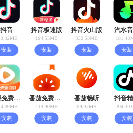
抖音
抖音极速版
抖音火山版
汽水音
40.82MB
194.53MB
332.58MB
181.48
安装
安装
安装
安装
红果免费短剧
番茄免费小说
番茄畅听
抖音精
24.39MB
119.90MB
99.92MB
204.30
安装
安装
安装
安装