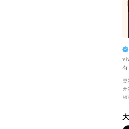
v
有
更
开
核